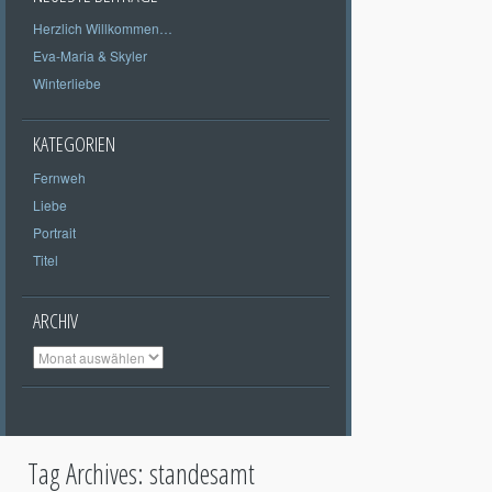
Herzlich Willkommen…
Eva-Maria & Skyler
Winterliebe
KATEGORIEN
Fernweh
Liebe
Portrait
Titel
ARCHIV
Archiv
Tag Archives:
standesamt