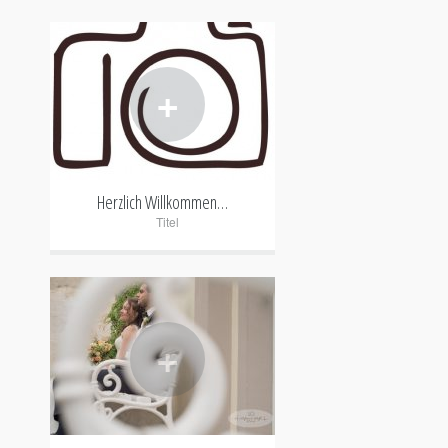
+
Herzlich Willkommen…
Titel
+