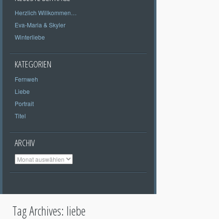
Herzlich Willkommen…
Eva-Maria & Skyler
Winterliebe
KATEGORIEN
Fernweh
Liebe
Portrait
Titel
ARCHIV
Archiv
Tag Archives:
liebe