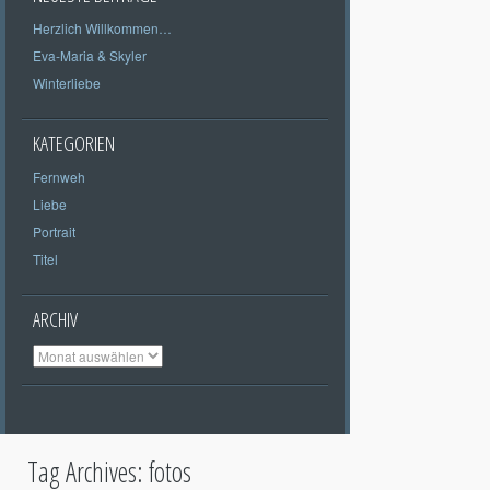
Herzlich Willkommen…
Eva-Maria & Skyler
Winterliebe
KATEGORIEN
Fernweh
Liebe
Portrait
Titel
ARCHIV
Archiv
Tag Archives:
fotos