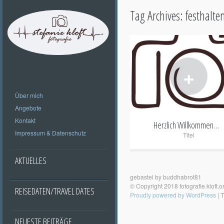
Tag Archives:
festhalte
+
Über mich
Angebote
Kontakt
Herzlich Willkommen…
Impressum & Datenschutz
Titel
AKTUELLES
gebastel by buddhabrot81
© Copyright 2018 fotografie.kloft.o
REISEDATEN/TRAVEL DATES
Proudly powered by WordPress
|
T
NEUESTE BEITRÄGE