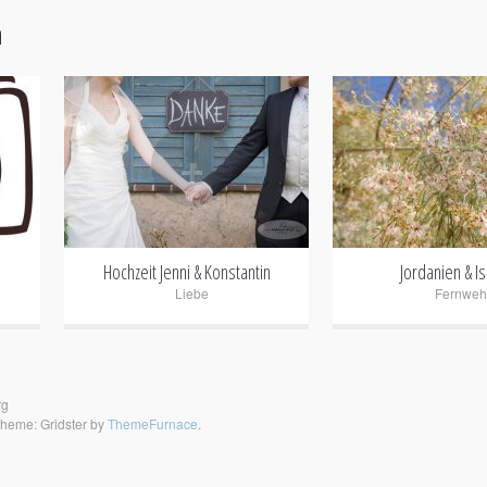
n
+
+
Hochzeit Jenni & Konstantin
Jordanien & Is
Liebe
Fernweh
rg
heme: Gridster by
ThemeFurnace
.