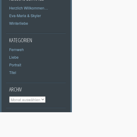
Herzlich Willkommen…
Eva-Maria & Skyler
Winterliebe
KATEGORIEN
Fernweh
Liebe
Portrait
Titel
ARCHIV
Archiv